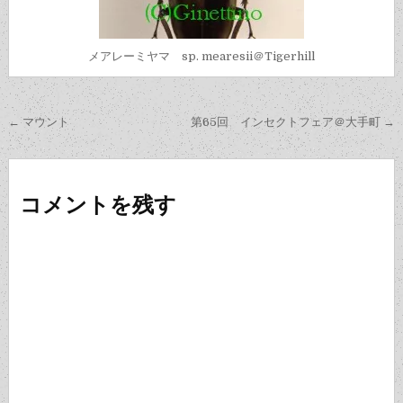
メアレーミヤマ sp. mearesii＠Tigerhill
投
← マウント
第65回 インセクトフェア＠大手町 →
稿
ナ
ビ
コメントを残す
ゲ
ー
シ
ョ
ン