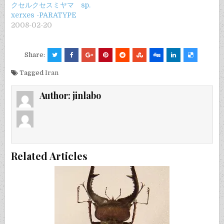
クセルクセスミヤマ sp.
xerxes -PARATYPE
2008-02-20
Share:
Tagged
Iran
Author:
jinlabo
Related Articles