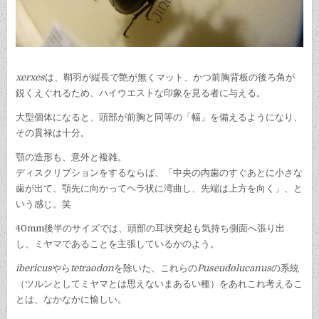
xerxes
は、鞘羽が縦長で艶が無くマット、かつ前胸背板の後ろ角が
鋭くえぐれるため、ハイウエストな印象を見る者に与える。
大型個体になると、頭部が前胸と同等の「幅」を備えるようになり、
その貫禄は十分。
顎の造形も、意外と複雑。
ディスクリプションをするならば、「中央の内歯のすぐあとに小さな
歯が出て、顎先に向かってヘラ状に湾曲し、先端は上方を向く」、と
いう感じ。笑
40mm後半のサイズでは、頭部の耳状突起も気持ち側面へ張り出
し、ミヤマであることを主張しているかのよう。
ibericus
やら
tetraodon
を除いた、これらの
Puseudolucanus
の系統
（ツルンとしてミヤマとは思えないまあるい種）をあれこれ考えるこ
とは、なかなかに愉しい。