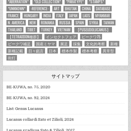
*ABERRATION*
*OLD COLLECTION*
*PARATYPE*
*STAMPS*
*UNKNOWN*
-REFERENCE-
ART
BHUTAN
CHINA
DATABASE
FRANCE
HUNGARY
INDIA
ITALY
JAPAN
LAOS
MYANMAR
N. AMERICA
NEW
ROMANIA
RUSSIA
SPAIN
SYRIA
TAIWAN
THAILAND
TIBET
TURKEY
VIETNAM
【PUSEUDOLUCANUS】
【TETRAODON種群】
インセクトフェア
ビークワ75
ビークワ補足
国産ミヤマ
展足
採集
文化的考察
新種
新種記載
日々戯言
日本
標本作製
標本考察
異常型
街灯
サイトマップ
BE-KUWA, no. 75, 2020
BE-KUWA, no. 92, 2024
List: Genus Lucanus
Lucanus collardi Sato et Zilioli, 2024
Lucanus gradivus Sato & Zilioli, 2017