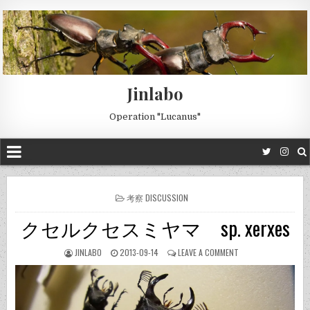
Jinlabo
Operation "Lucanus"
POSTED
考察 DISCUSSION
IN
クセルクセスミヤマ sp. xerxes
JINLABO
2013-09-14
LEAVE A COMMENT