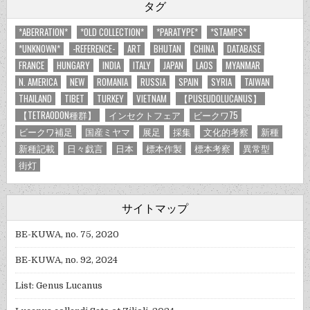
タグ
*ABERRATION*
*OLD COLLECTION*
*PARATYPE*
*STAMPS*
*UNKNOWN*
-REFERENCE-
ART
BHUTAN
CHINA
DATABASE
FRANCE
HUNGARY
INDIA
ITALY
JAPAN
LAOS
MYANMAR
N. AMERICA
NEW
ROMANIA
RUSSIA
SPAIN
SYRIA
TAIWAN
THAILAND
TIBET
TURKEY
VIETNAM
【PUSEUDOLUCANUS】
【TETRAODON種群】
インセクトフェア
ビークワ75
ビークワ補足
国産ミヤマ
展足
採集
文化的考察
新種
新種記載
日々戯言
日本
標本作製
標本考察
異常型
街灯
サイトマップ
BE-KUWA, no. 75, 2020
BE-KUWA, no. 92, 2024
List: Genus Lucanus