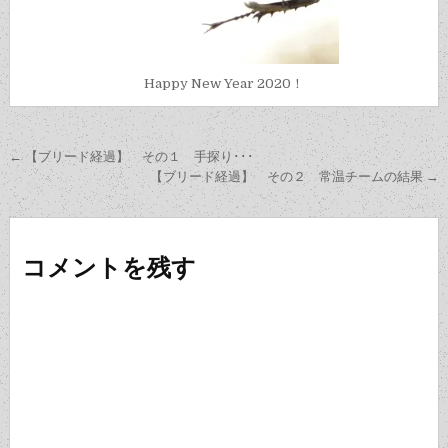
Happy New Year 2020！
投
← 【ブリード経過】 その１ 手探り･･･
稿
【ブリード経過】 その２ 常温チームの結果 →
ナ
ビ
コメントを残す
ゲ
ー
シ
ョ
ン