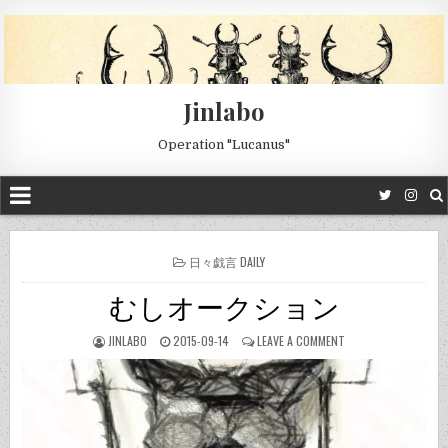
Jinlabo
Operation "Lucanus"
POSTED
日々戯言 DAILY
IN
むしオークション
JINLABO
2015-09-14
LEAVE A COMMENT