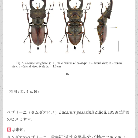
（引用：Fig.5_p. 16）
ペザリーニ（タムダオヒメ）
Lucanus pesarinii
Zilioli, 1998に近似
のヒメミヤマ。
は未知。
紅河州
县
分水岭
タムダオのペザリーニ、雲南
金平
のフキヌキ（←