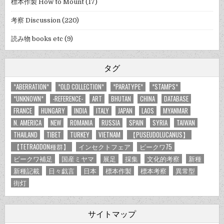
標本作製 How to Mount
(17)
考察 Discussion
(220)
読み物 books etc
(9)
タグ
*ABERRATION*
*OLD COLLECTION*
*PARATYPE*
*STAMPS*
*UNKNOWN*
-REFERENCE-
ART
BHUTAN
CHINA
DATABASE
FRANCE
HUNGARY
INDIA
ITALY
JAPAN
LAOS
MYANMAR
N. AMERICA
NEW
ROMANIA
RUSSIA
SPAIN
SYRIA
TAIWAN
THAILAND
TIBET
TURKEY
VIETNAM
【PUSEUDOLUCANUS】
【TETRAODON種群】
インセクトフェア
ビークワ75
ビークワ補足
国産ミヤマ
展足
採集
文化的考察
新種
新種記載
日々戯言
日本
標本作製
標本考察
異常型
街灯
サイトマップ