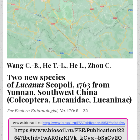
Wang C.-B., He T.-L., He L., Zhou C.
Two new species
of
Lucanus
Scopoli, 1763 from
Yunnan, Southwest China
(Coleoptera, Lucanidae, Lucaninae)
Far Eastern Entomologist, No.
470: 8 – 22
www.biosoil.ru
https://www.biosoil.ru/FEE/Publication/2254?fbclid=IwAR0
https://www.biosoil.ru/FEE/Publication/22
54?fbclid=IwAR0izKIVk_kCvg--bSaCv2Q