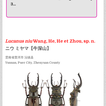
3...
Lucanus niu
Wang, He, He et Zhou, sp. n.
ニウ ミヤマ【牛深山】
雲南省普洱市 沅镇县
Yunnan, Puer City, Zhenyuan County