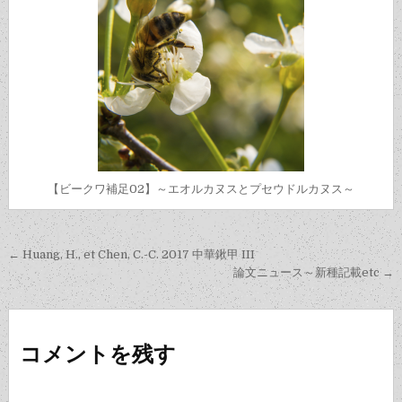
【ビークワ補足02】～エオルカヌスとプセウドルカヌス～
投
← Huang, H., et Chen, C.-C. 2017 中華鍬甲 III
稿
論文ニュース～新種記載etc →
ナ
ビ
コメントを残す
ゲ
ー