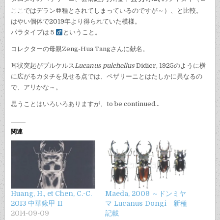
ここではデラン亜種とされてしまっているのですが～）、と比較。
はやい個体で2019年より得られていた模様。
パラタイプは５
ということ。
コレクターの母親Zeng-Hua Tangさんに献名。
耳状突起がプルケルス
Lucanus pulchellus
Didier, 1925のように横
に広がるカタチを見せる点では、ペザリーニとはたしかに異なるの
で、アリかな～。
思うことはいろいろありますが、to be continued…
関連
Huang, H., et Chen, C.-C.
Maeda, 2009 ～ドンミヤ
2013 中華鍬甲 II
マ Lucanus Dongi 新種
2014-09-09
記載