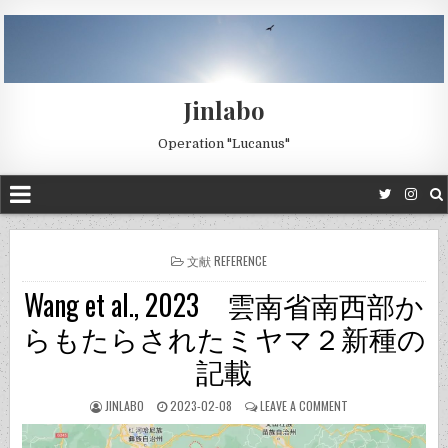
Jinlabo
Operation "Lucanus"
POSTED
文献 REFERENCE
IN
Wang et al., 2023 雲南省南西部か
らもたらされたミヤマ２新種の
記載
JINLABO
2023-02-08
LEAVE A COMMENT