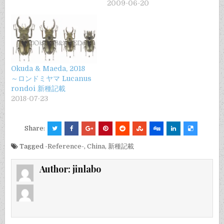
2009-06-20
Okuda & Maeda, 2018
～ロンドミヤマ Lucanus
rondoi 新種記載
2018-07-23
Share:
Tagged
-Reference-
,
China
,
新種記載
Author:
jinlabo