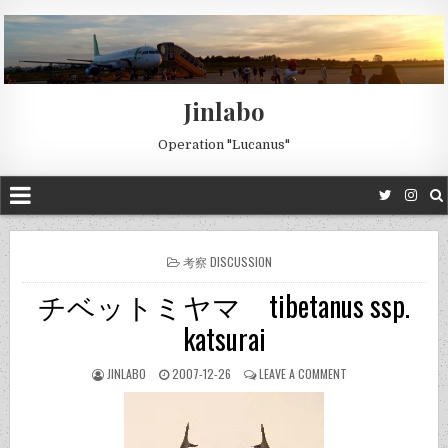
Jinlabo
Operation "Lucanus"
POSTED
考察 DISCUSSION
IN
チベットミヤマ tibetanus ssp.
katsurai
JINLABO
2007-12-26
LEAVE A COMMENT