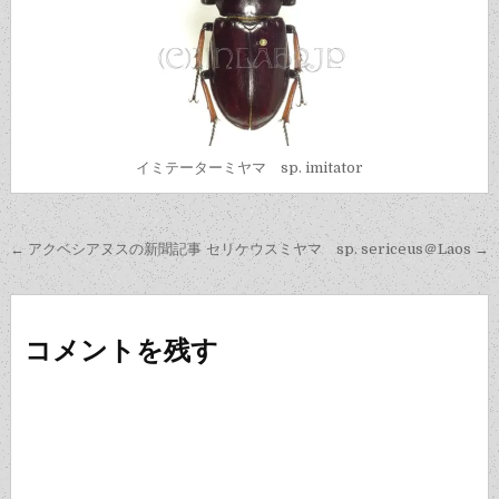
イミテーターミヤマ sp. imitator
投
← アクベシアヌスの新聞記事
セリケウスミヤマ sp. sericeus＠Laos →
稿
ナ
ビ
コメントを残す
ゲ
ー
シ
ョ