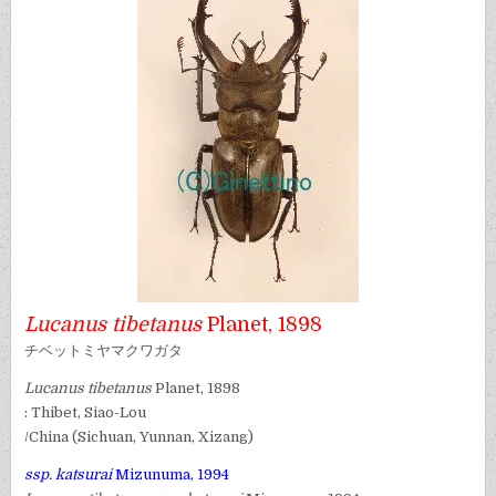
Lucanus tibetanus
Planet, 1898
チベットミヤマクワガタ
Lucanus tibetanus
Planet, 1898
: Thibet, Siao-Lou
/China (Sichuan, Yunnan, Xizang)
ssp. katsurai
Mizunuma, 1994