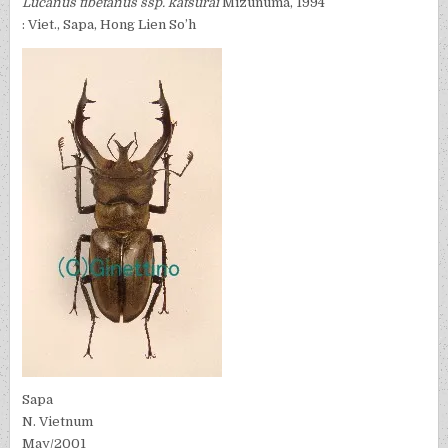
Lucanus tibetanus ssp. katsurai
Mizunuma, 1994
: Viet., Sapa, Hong Lien So’h
Sapa
N. Vietnum
May/2001