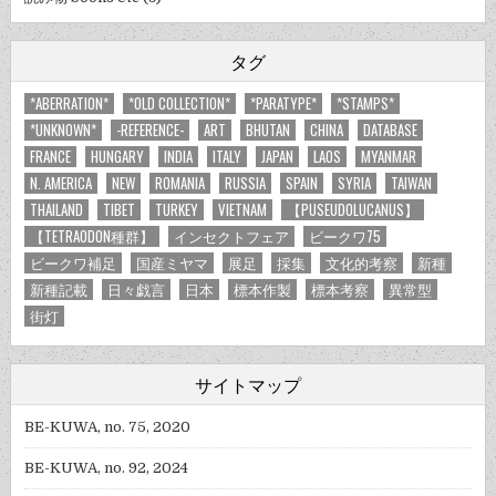
タグ
*ABERRATION*
*OLD COLLECTION*
*PARATYPE*
*STAMPS*
*UNKNOWN*
-REFERENCE-
ART
BHUTAN
CHINA
DATABASE
FRANCE
HUNGARY
INDIA
ITALY
JAPAN
LAOS
MYANMAR
N. AMERICA
NEW
ROMANIA
RUSSIA
SPAIN
SYRIA
TAIWAN
THAILAND
TIBET
TURKEY
VIETNAM
【PUSEUDOLUCANUS】
【TETRAODON種群】
インセクトフェア
ビークワ75
ビークワ補足
国産ミヤマ
展足
採集
文化的考察
新種
新種記載
日々戯言
日本
標本作製
標本考察
異常型
街灯
サイトマップ
BE-KUWA, no. 75, 2020
BE-KUWA, no. 92, 2024