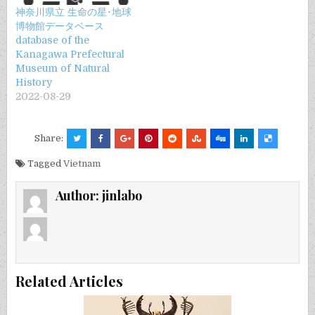
神奈川県立 生命の星･地球
博物館データベース
database of the
Kanagawa Prefectural
Museum of Natural
History
2022-08-29
Share:
Tagged
Vietnam
Author:
jinlabo
Related Articles