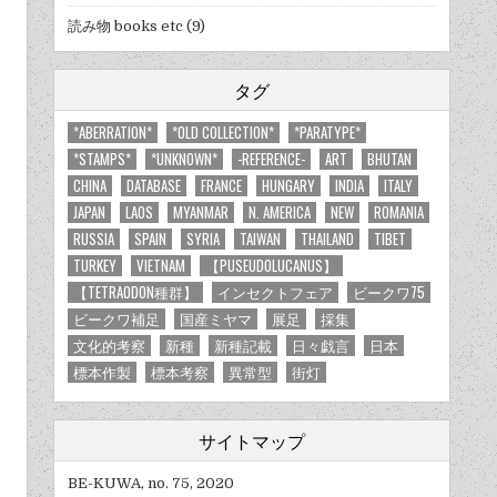
読み物 books etc
(9)
タグ
*ABERRATION*
*OLD COLLECTION*
*PARATYPE*
*STAMPS*
*UNKNOWN*
-REFERENCE-
ART
BHUTAN
CHINA
DATABASE
FRANCE
HUNGARY
INDIA
ITALY
JAPAN
LAOS
MYANMAR
N. AMERICA
NEW
ROMANIA
RUSSIA
SPAIN
SYRIA
TAIWAN
THAILAND
TIBET
TURKEY
VIETNAM
【PUSEUDOLUCANUS】
【TETRAODON種群】
インセクトフェア
ビークワ75
ビークワ補足
国産ミヤマ
展足
採集
文化的考察
新種
新種記載
日々戯言
日本
標本作製
標本考察
異常型
街灯
サイトマップ
BE-KUWA, no. 75, 2020