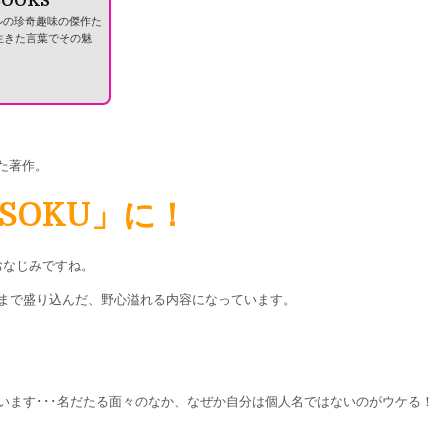
BOOKS
ンルの珍奇趣味の傑作た
生きた言葉でその魅
た著作。
SOKU」に！
おなじみですね。
まで盛り込んだ、野心溢れる内容になっています。
います･･･名だたる面々のなか、なぜか自分は個人名ではないのがウケる！