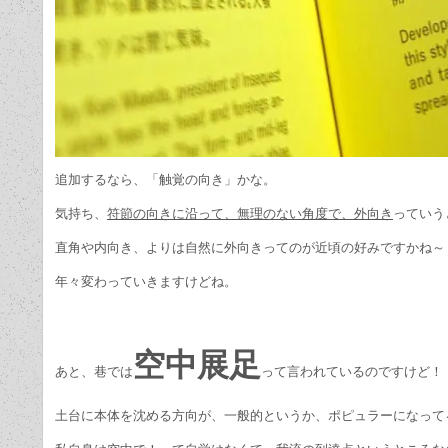
追加するなら、「触覚の向き」かな。
気持ち、
符節の向きに沿って、無理のない角度で、外向き
っていう
直角や内向き、よりは自然に外向きってのが近頃の好みですかね～
年々変わっていきますけどね。
空中展足
あと、巷では
って言われているのですけど！
土台に本体を沈める方向が、一般的というか、ポピュラーになって