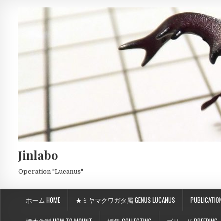
Jinlabo
Operation "Lucanus"
ホーム HOME
★ミヤマクワガタ属 GENUS LUCANUS
PUBLICATIO