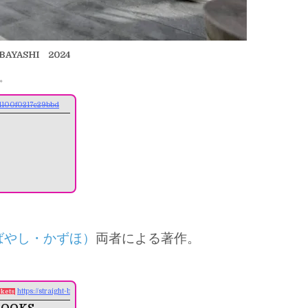
KOBAYASHI 2024
。
1741100f0217c29bbd
ばやし・かずほ）
両者による著作。
https://straight-books.com
ckets