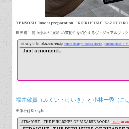
TENSOKU -Insect preparation- / KEIKI FUKUI, KAZUHO 
世界初！ 昆虫標本の“展足”の芸術性を紹介するヴィジュアルブック
straight-books.stores.jp
https://straight-books.stores.jp/items/66ed1d
Just a moment...
福井敬貴（ふくい・けいき）
と
小林一秀（こ
出版社はStraght.
STRAIGHT – THE PUBLISHER OF BIZARRE BOOKS
1 User
11 Po