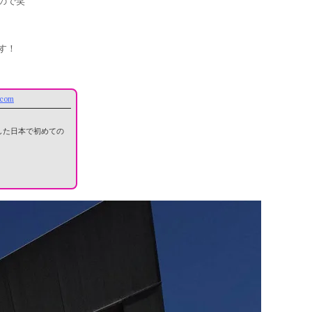
ので笑
す！
r.com
化した日本で初めての