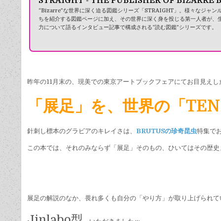
STRAIGHT - THE PUBLISHER OF BIZARRE 
“Bizarre”な世界に深く迫る図鑑シリーズ「STRAIGHT」。様々なジャ
ちを紹介する図鑑ページに加え、その世界に深く身を投じる第一人者が、
力について語るインタビュー記事で構成される“読む図鑑”シリーズです。
昨年の11月末の、現美での東京アートブックフェアにてお目見えし
「展足」を、世界の「TEN
針刺し標本のグラビアのキレイさは、
BRUTUSの珍奇昆虫
特集で
この本では、それのみならず「展足」そのもの、ひいてはその歴史
展足の解説のなか、畏れ多くも自分の「やり方」が取り上げられて
Jinlabo型