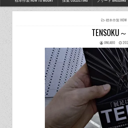
標本作製 HOW TO MOUNT
採集 COLLECTING
ブリード BREEDING
POSTED
標本作製 HOW T
IN
TENSO
JINLABO
202