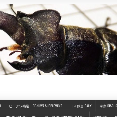
N
ビークワ補足 BE-KUWA SUPPLEMENT
日々戯言 DAILY
考察 DISCUS