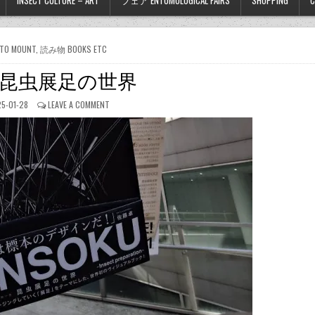
INSECT CULTURE – ART
フェア ENTOMOLOGICAL FAIRS
SHOPPING
C
O MOUNT
,
読み物 BOOKS ETC
KU～昆虫展足の世界
5-01-28
LEAVE A COMMENT