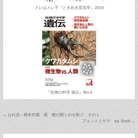
メレ山メレ子『ときめき昆虫学』2014
『生物の科学 遺伝』No.4
投
← おれ流～標本作製 ⑧ 翅が開くのを防ぐ その１
稿
フォントミヤマ sp. fonti →
ナ