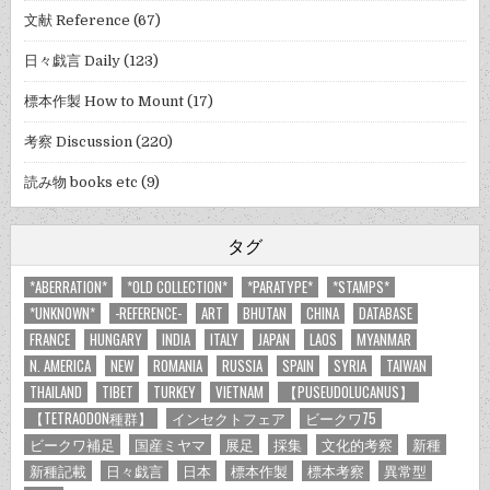
文献 Reference
(67)
日々戯言 Daily
(123)
標本作製 How to Mount
(17)
考察 Discussion
(220)
読み物 books etc
(9)
タグ
*ABERRATION*
*OLD COLLECTION*
*PARATYPE*
*STAMPS*
*UNKNOWN*
-REFERENCE-
ART
BHUTAN
CHINA
DATABASE
FRANCE
HUNGARY
INDIA
ITALY
JAPAN
LAOS
MYANMAR
N. AMERICA
NEW
ROMANIA
RUSSIA
SPAIN
SYRIA
TAIWAN
THAILAND
TIBET
TURKEY
VIETNAM
【PUSEUDOLUCANUS】
【TETRAODON種群】
インセクトフェア
ビークワ75
ビークワ補足
国産ミヤマ
展足
採集
文化的考察
新種
新種記載
日々戯言
日本
標本作製
標本考察
異常型