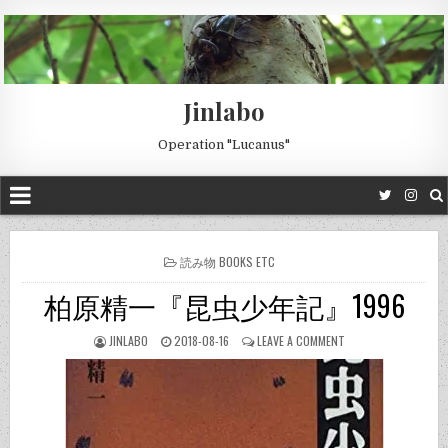
Jinlabo
Operation "Lucanus"
POSTED
読み物 BOOKS ETC
IN
柏原精一『昆虫少年記』1996
JINLABO
2018-08-16
LEAVE A COMMENT