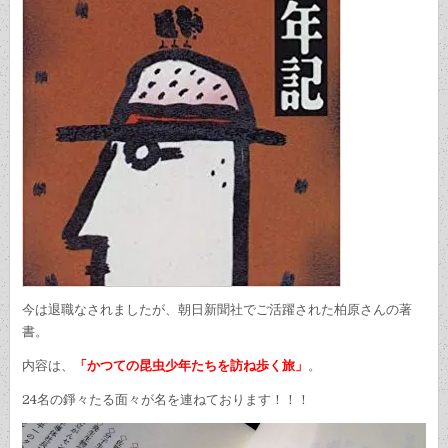
今は退職なされましたが、朝日新聞社でご活躍された柏原さんの著
書。
内容は、
「かつての昆虫少年たちを訪ね歩く旅」
。
24名の錚々たる面々が名を連ねております！！！