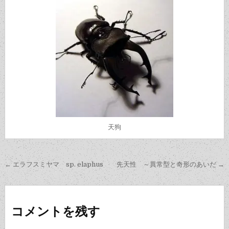
天狗
投
← エラフスミヤマ sp. elaphus
先天性 ～異常型と奇形のあいだ →
稿
ナ
ビ
コメントを残す
ゲ