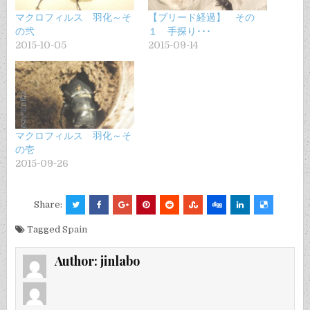
マクロフィルス 羽化～そ
【ブリード経過】 その
の弐
１ 手探り･･･
2015-10-05
2015-09-14
マクロフィルス 羽化～そ
の壱
2015-09-26
Share:
Tagged
Spain
Author:
jinlabo