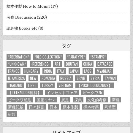
標本作製 How to Mount
(17)
考察 Discussion
(220)
読み物 books etc
(9)
タグ
*ABERRATION*
*OLD COLLECTION*
*PARATYPE*
*STAMPS*
*UNKNOWN*
-REFERENCE-
ART
BHUTAN
CHINA
DATABASE
FRANCE
HUNGARY
INDIA
ITALY
JAPAN
LAOS
MYANMAR
N. AMERICA
NEW
ROMANIA
RUSSIA
SPAIN
SYRIA
TAIWAN
THAILAND
TIBET
TURKEY
VIETNAM
【PUSEUDOLUCANUS】
【TETRAODON種群】
インセクトフェア
ビークワ75
ビークワ補足
国産ミヤマ
展足
採集
文化的考察
新種
新種記載
日々戯言
日本
標本作製
標本考察
異常型
街灯
サイトマップ