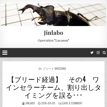
Jinlabo
Operation "Lucanus"
POSTED
ブリード BREEDING
IN
【ブリード経過】 その4 ワ
インセラーチーム、割り出しタ
イミングを誤る･･･
JINLABO
2016-09-09
LEAVE A COMMENT