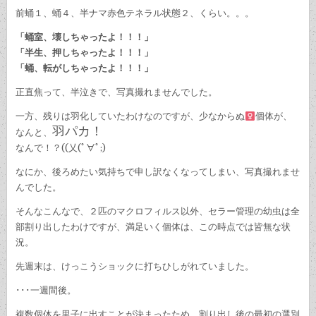
前蛹１、蛹４、半ナマ赤色テネラル状態２、くらい。。。
「蛹室、壊しちゃったよ！！！」
「半生、押しちゃったよ！！！」
「蛹、転がしちゃったよ！！！」
正直焦って、半泣きで、写真撮れませんでした。
一方、残りは羽化していたわけなのですが、少なからぬ
個体が、
羽パカ！
なんと、
なんで！？((乂(ﾟ∀ﾟ;)
なにか、後ろめたい気持ちで申し訳なくなってしまい、写真撮れませ
んでした。
そんなこんなで、２匹のマクロフィルス以外、セラー管理の幼虫は全
部割り出したわけですが、満足いく個体は、この時点では皆無な状
況。
先週末は、けっこうショックに打ちひしがれていました。
･･･一週間後。
複数個体を里子に出すことが決まったため、割り出し後の最初の選別