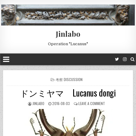
Jinlabo
Operation "Lucanus"
POSTED
考察 DISCUSSION
IN
ドンミヤマ Lucanus dongi
JINLABO
2016-08-03
LEAVE A COMMENT