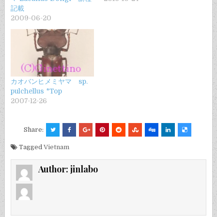
記載
2009-06-20
カオバンヒメミヤマ sp.
pulchellus *Top
2007-12-26
Share:
Tagged
Vietnam
Author:
jinlabo