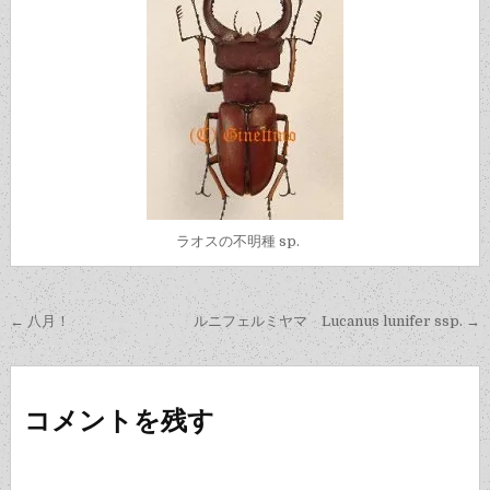
ラオスの不明種 sp.
投
← 八月！
ルニフェルミヤマ Lucanus lunifer ssp. →
稿
ナ
ビ
コメントを残す
ゲ
ー