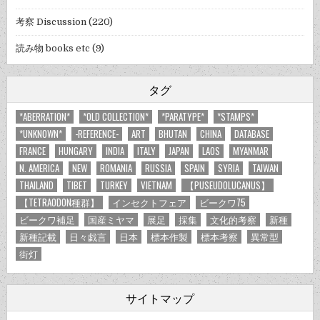
考察 Discussion
(220)
読み物 books etc
(9)
タグ
*ABERRATION*
*OLD COLLECTION*
*PARATYPE*
*STAMPS*
*UNKNOWN*
-REFERENCE-
ART
BHUTAN
CHINA
DATABASE
FRANCE
HUNGARY
INDIA
ITALY
JAPAN
LAOS
MYANMAR
N. AMERICA
NEW
ROMANIA
RUSSIA
SPAIN
SYRIA
TAIWAN
THAILAND
TIBET
TURKEY
VIETNAM
【PUSEUDOLUCANUS】
【TETRAODON種群】
インセクトフェア
ビークワ75
ビークワ補足
国産ミヤマ
展足
採集
文化的考察
新種
新種記載
日々戯言
日本
標本作製
標本考察
異常型
街灯
サイトマップ