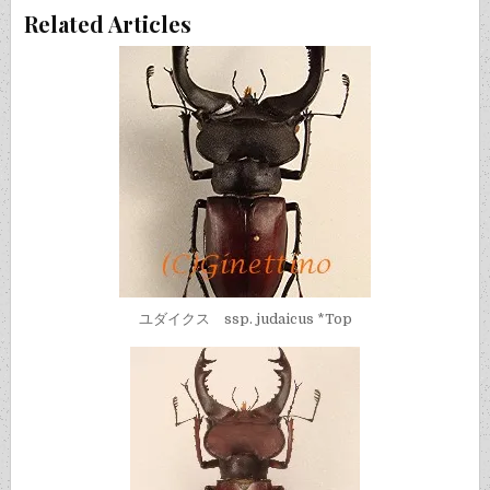
Related Articles
ユダイクス ssp. judaicus *Top