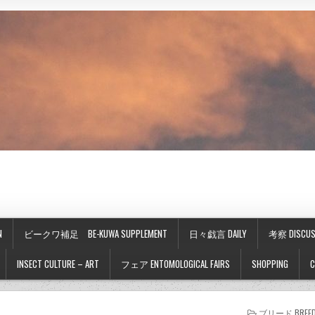
N
ビークワ補足 BE-KUWA SUPPLEMENT
日々戯言 DAILY
考察 DISCUS
INSECT CULTURE – ART
フェア ENTOMOLOGICAL FAIRS
SHOPPING
C
POSTED
ブリード BREED