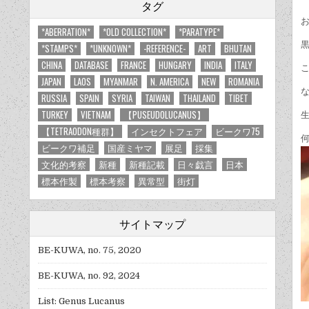
タグ
*ABERRATION*
*OLD COLLECTION*
*PARATYPE*
*STAMPS*
*UNKNOWN*
-REFERENCE-
ART
BHUTAN
CHINA
DATABASE
FRANCE
HUNGARY
INDIA
ITALY
JAPAN
LAOS
MYANMAR
N. AMERICA
NEW
ROMANIA
RUSSIA
SPAIN
SYRIA
TAIWAN
THAILAND
TIBET
TURKEY
VIETNAM
【PUSEUDOLUCANUS】
【TETRAODON種群】
インセクトフェア
ビークワ75
何
ビークワ補足
国産ミヤマ
展足
採集
文化的考察
新種
新種記載
日々戯言
日本
標本作製
標本考察
異常型
街灯
サイトマップ
BE-KUWA, no. 75, 2020
BE-KUWA, no. 92, 2024
List: Genus Lucanus