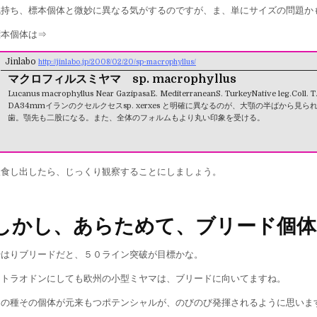
気持ち、標本個体と微妙に異なる気がするのですが、ま、単にサイズの問題か
標本個体は⇒
Jinlabo
http://jinlabo.jp/2008/02/20/sp-macrophyllus/
マクロフィルスミヤマ sp. macrophyllus
Lucanus macrophyllus Near GazipasaE. MediterraneanS. TurkeyNative leg.Coll. 
DA34mmイランのクセルクセスsp. xerxes と明確に異なるのが、大顎の半ばから見ら
歯。顎先も二股になる。また、全体のフォルムもより丸い印象を受ける。
後食し出したら、じっくり観察することにしましょう。
しかし、あらためて、ブリード個体
やはりブリードだと、５０ライン突破が目標かな。
テトラオドンにしても欧州の小型ミヤマは、ブリードに向いてますね。
その種その個体が元来もつポテンシャルが、のびのび発揮されるように思いま