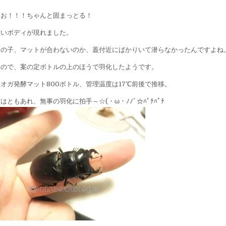
おお！！！ちゃんと固まっとる！
黒いボディが現れました。
この子、マットが合わないのか、蓋付近にばかりいて潜らなかったんですよね
なので、案の定ボトルの上のほうで羽化したようです。
生オガ発酵マット800ボトル、管理温度は17℃前後で推移。
はともあれ、無事の羽化に拍手～☆(・ω・ﾉﾉﾞ☆ﾊﾟﾁﾊﾟﾁ