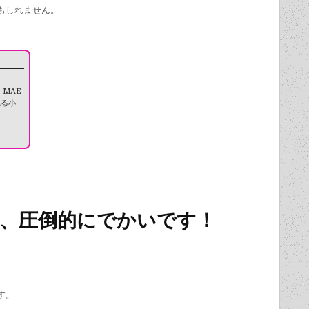
もしれません。
T. MAE
れる小
、圧倒的にでかいです！
す。