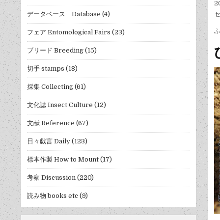
2
データベース Database
(4)
フェア Entomological Fairs
(23)
ブリード Breeding
(15)
切手 stamps
(18)
採集 Collecting
(61)
文化誌 Insect Culture
(12)
文献 Reference
(67)
日々戯言 Daily
(123)
標本作製 How to Mount
(17)
考察 Discussion
(220)
読み物 books etc
(9)