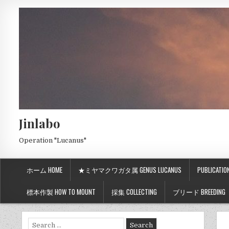
Jinlabo
Operation "Lucanus"
ホーム HOME
★ミヤマクワガタ属 GENUS LUCANUS
PUBLICATIO
標本作製 HOW TO MOUNT
採集 COLLECTING
ブリード BREEDING
Search