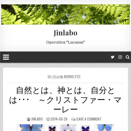
Jinlabo
Operation "Lucanus"
POSTED
読み物 BOOKS ETC
IN
自然とは、神とは、自分と
は･･･ ～クリストファー・マ
ーレー
JINLABO
2014-08-26
LEAVE A COMMENT