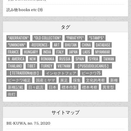
読み物 books etc
(9)
タグ
*ABERRATION*
*OLD COLLECTION*
*PARATYPE*
*STAMPS*
*UNKNOWN*
-REFERENCE-
ART
BHUTAN
CHINA
DATABASE
FRANCE
HUNGARY
INDIA
ITALY
JAPAN
LAOS
MYANMAR
N. AMERICA
NEW
ROMANIA
RUSSIA
SPAIN
SYRIA
TAIWAN
THAILAND
TIBET
TURKEY
VIETNAM
【PUSEUDOLUCANUS】
【TETRAODON種群】
インセクトフェア
ビークワ75
ビークワ補足
国産ミヤマ
展足
採集
文化的考察
新種
新種記載
日々戯言
日本
標本作製
標本考察
異常型
街灯
サイトマップ
BE-KUWA, no. 75, 2020