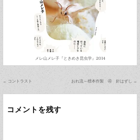
メレ山メレ子『ときめき昆虫学』2014
投
← コントラスト
おれ流～標本作製 ④ 針はずし →
稿
ナ
ビ
コメントを残す
ゲ
ー
シ