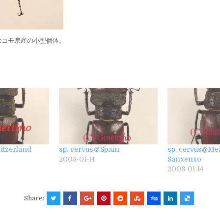
はコモ県産の小型個体。
itzerland
sp. cervus＠Spain
sp. cervus@Me
2008-01-14
Sanxenxo
2008-01-14
Share: