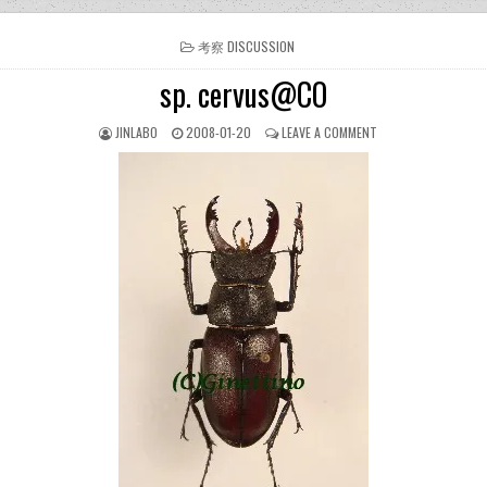
POSTED
考察 DISCUSSION
IN
sp. cervus@CO
JINLABO
2008-01-20
LEAVE A COMMENT