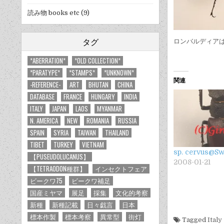
読み物 books etc
(9)
タグ
ロンバルディア
*ABERRATION*
*OLD COLLECTION*
*PARATYPE*
*STAMPS*
*UNKNOWN*
関連
-REFERENCE-
ART
BHUTAN
CHINA
DATABASE
FRANCE
HUNGARY
INDIA
ITALY
JAPAN
LAOS
MYANMAR
N. AMERICA
NEW
ROMANIA
RUSSIA
SPAIN
SYRIA
TAIWAN
THAILAND
TIBET
TURKEY
VIETNAM
sp. cervus@Sw
【PUSEUDOLUCANUS】
2008-01-21
【TETRAODON種群】
インセクトフェア
ビークワ75
ビークワ補足
国産ミヤマ
展足
採集
文化的考察
新種
新種記載
日々戯言
日本
標本作製
標本考察
異常型
街灯
Tagged
Italy