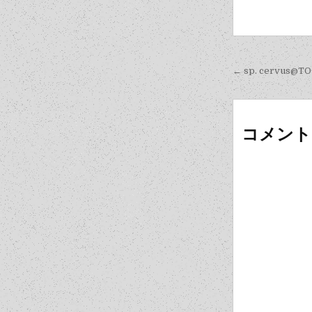
投
← sp. cervus@TO
稿
ナ
ビ
コメント
ゲ
ー
シ
ョ
ン