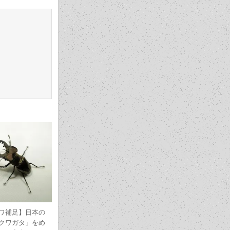
ワ補足】日本の
クワガタ」をめ