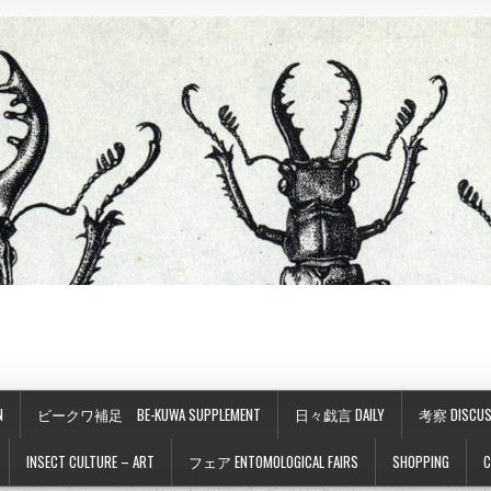
N
ビークワ補足 BE-KUWA SUPPLEMENT
日々戯言 DAILY
考察 DISCUS
INSECT CULTURE – ART
フェア ENTOMOLOGICAL FAIRS
SHOPPING
C