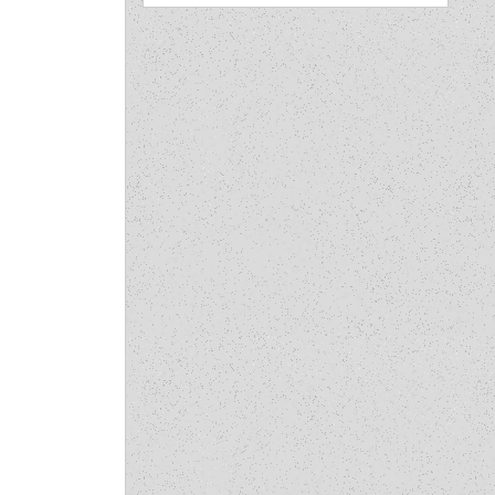
カ
イ
ブ