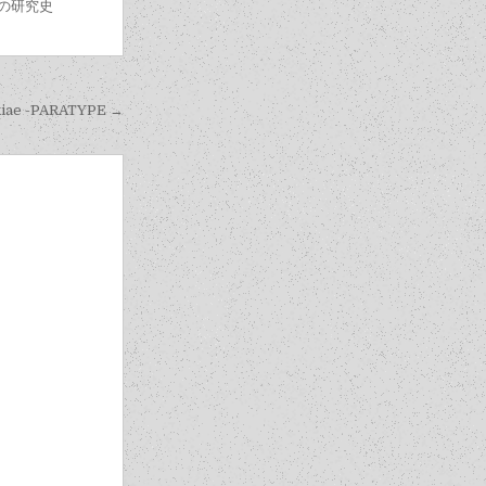
の研究史
ae -PARATYPE →