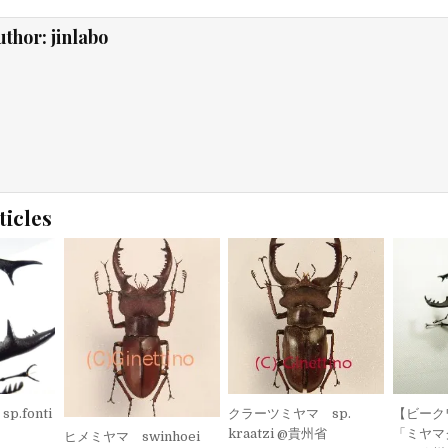
uthor:
jinlabo
ticles
.fonti
クラーツミヤマ sp.
【ビーク
kraatzi @貴州省
「ミヤマ
ヒメミヤマ swinhoei