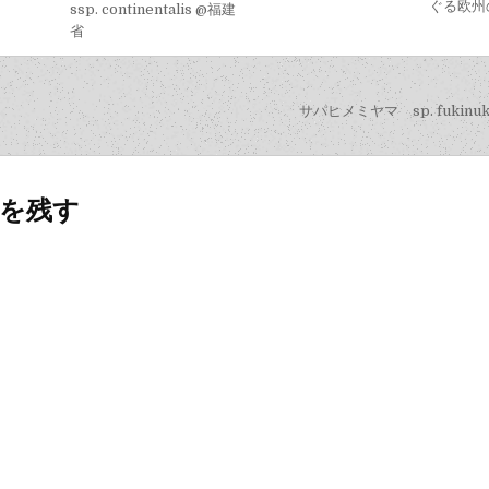
ぐる欧州
ssp. continentalis @福建
省
サパヒメミヤマ sp. fukinuki
を残す