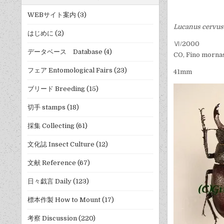
WEBサイト案内
(3)
Lucanus cervus
はじめに
(2)
Ⅵ/2000
データベース Database
(4)
CO, Fino morna
フェア Entomological Fairs
(23)
41mm
ブリード Breeding
(15)
切手 stamps
(18)
採集 Collecting
(61)
文化誌 Insect Culture
(12)
文献 Reference
(67)
日々戯言 Daily
(123)
標本作製 How to Mount
(17)
考察 Discussion
(220)