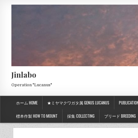
Jinlabo
Operation "Lucanus"
ホーム HOME
★ミヤマクワガタ属 GENUS LUCANUS
PUBLICATIO
標本作製 HOW TO MOUNT
採集 COLLECTING
ブリード BREEDING