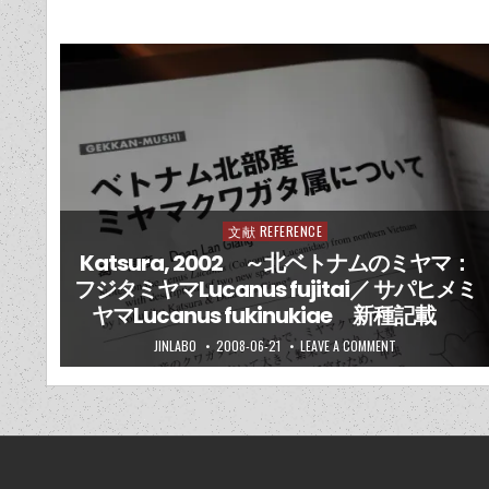
文献 REFERENCE
Posted
in
Katsura, 2002 ～北ベトナムのミヤマ：
フジタミヤマLucanus fujitai／ サパヒメミ
ヤマLucanus fukinukiae 新種記載
JINLABO
2008-06-21
LEAVE A COMMENT