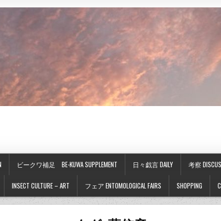
N
ビークワ補足 BE-KUWA SUPPLEMENT
日々戯言 DAILY
考察 DISCUS
INSECT CULTURE – ART
フェア ENTOMOLOGICAL FAIRS
SHOPPING
C