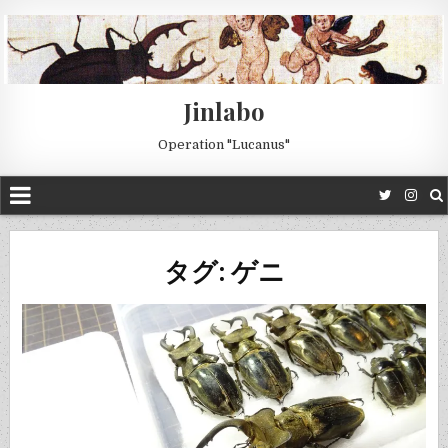
Jinlabo
Operation "Lucanus"
タグ: ゲニ