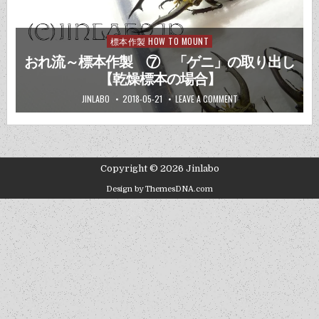
標本作製 HOW TO MOUNT
Posted
in
おれ流～標本作製 ⑦ 「ゲニ」の取り出し
【乾燥標本の場合】
JINLABO
2018-05-21
LEAVE A COMMENT
Copyright © 2026 Jinlabo
Design by ThemesDNA.com