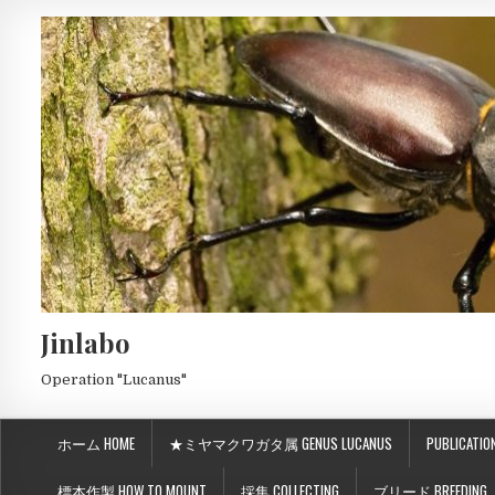
Jinlabo
Operation "Lucanus"
ホーム HOME
★ミヤマクワガタ属 GENUS LUCANUS
PUBLICATIO
標本作製 HOW TO MOUNT
採集 COLLECTING
ブリード BREEDING