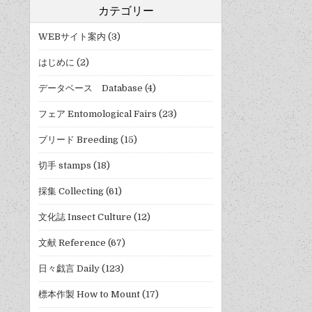
カテゴリー
WEBサイト案内
(3)
はじめに
(2)
データベース Database
(4)
フェア Entomological Fairs
(23)
ブリード Breeding
(15)
切手 stamps
(18)
採集 Collecting
(61)
文化誌 Insect Culture
(12)
文献 Reference
(67)
日々戯言 Daily
(123)
標本作製 How to Mount
(17)