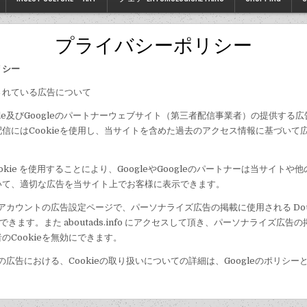
プライバシーポリシー
リシー
されている広告について
gle及びGoogleのパートナーウェブサイト（第三者配信事業者）の提供する
信にはCookieを使用し、当サイトを含めた過去のアクセス情報に基づいて
ck Cookie を使用することにより、GoogleやGoogleのパートナーは当サイト
いて、適切な広告を当サイト上でお客様に表示できます。
eアカウントの広告設定ページで、パーソナライズ広告の掲載に使用される Doubl
効にできます。また aboutads.info にアクセスして頂き、パーソナライズ広
のCookieを無効にできます。
leの広告における、Cookieの取り扱いについての詳細は、Googleのポリシ