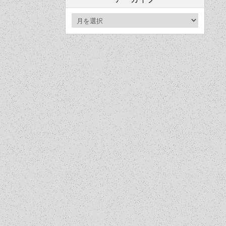
ア
ー
カ
イ
ブ