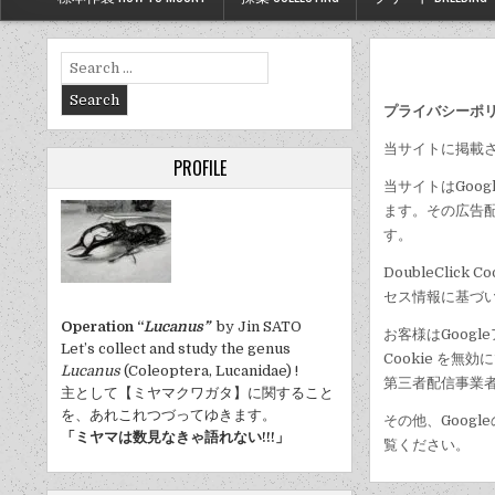
Search
for:
プライバシーポ
当サイトに掲載
PROFILE
当サイトはGoo
ます。その広告配
す。
DoubleCli
セス情報に基づ
Operation “
Lucanus”
by Jin SATO
お客様はGoogl
Let’s collect and study the genus
Cookie を無
Lucanus
(Coleoptera, Lucanidae) !
第三者配信事業者
主として【ミヤマクワガタ】に関すること
を、あれこれつづってゆきます。
その他、Goog
「ミヤマは数見なきゃ語れない!!!」
覧ください。