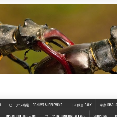
N
ビークワ補足 BE-KUWA SUPPLEMENT
日々戯言 DAILY
考察 DISCUS
INSECT CULTURE – ART
フェア ENTOMOLOGICAL FAIRS
SHOPPING
C