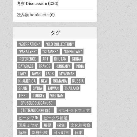
考察 Discussion
(220)
読み物 books etc
(9)
タグ
*ABERRATION*
*OLD COLLECTION*
*PARATYPE*
*STAMPS*
*UNKNOWN*
-REFERENCE-
ART
BHUTAN
CHINA
DATABASE
FRANCE
HUNGARY
INDIA
ITALY
JAPAN
LAOS
MYANMAR
N. AMERICA
NEW
ROMANIA
RUSSIA
SPAIN
SYRIA
TAIWAN
THAILAND
TIBET
TURKEY
VIETNAM
【PUSEUDOLUCANUS】
【TETRAODON種群】
インセクトフェア
ビークワ75
ビークワ補足
国産ミヤマ
展足
採集
文化的考察
新種
新種記載
日々戯言
日本